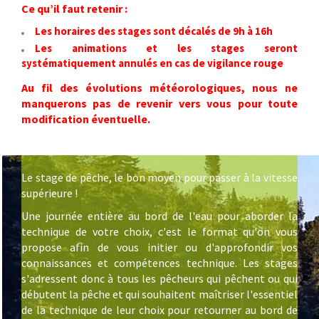
Ce qu’il faut retenir :
Les horaires des stages sont décalés de 9h à 16h
Les animations et les stages seront
systématiquement annulés en cas de vigilance rouge
Au fil des évolutions météorologiques, nous ne
manquerons pas de revenir vers vous pour toute
modification éventuelle.
Le stage de pêche, le bon moyen pour passer à la vitesse
supérieure !
Une journée entière au bord de l'eau pour aborder la
technique de votre choix, c'est le format qu'on vous
propose afin de vous initier ou d'approfondir vos
connaissances et compétences technique. Les stages
s'adressent donc à tous les pêcheurs qui pêchent ou qui
débutent la pêche et qui souhaitent maîtriser l'essentiel
de la technique de leur choix pour retourner au bord de