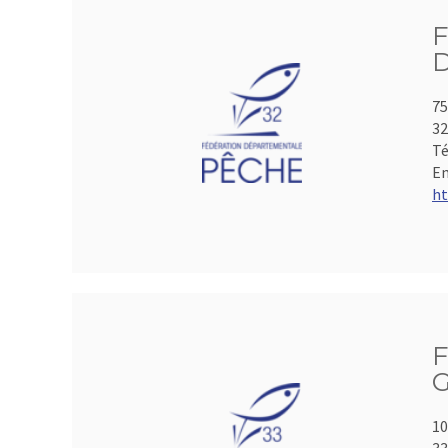
75
3
Té
Em
ht
F
G
10