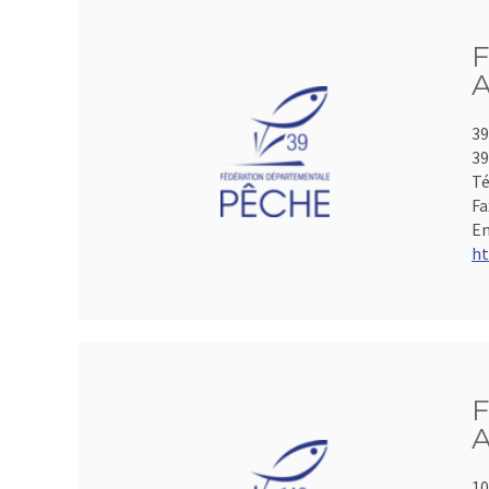
F
A
39
39
Té
Fa
Em
ht
F
A
10