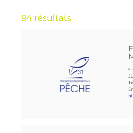
94 résultats
F
M
5 
3
Té
Em
ht