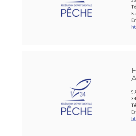
33
Té
Fa
Em
ht
F
A
9 
3
Té
Em
ht