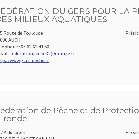
FÉDÉRATION DU GERS POUR LA P
DES MILIEUX AQUATIQUES
5 Route de Toulouse
Présid
2000 AUCH
léphone :
05.62.63.41.50
ail :
federationpeche32@orange.fr
tp://www.gers-peche.fr
édération de Pêche et de Protectio
ironde
 ZA du Lapin
Présid