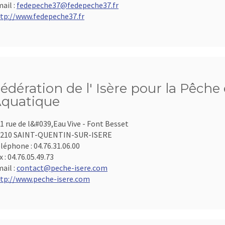
ail :
fedepeche37@fedepeche37.fr
tp://www.fedepeche37.fr
édération de l' Isère pour la Pêche 
quatique
1 rue de l&#039,Eau Vive - Font Besset
8210 SAINT-QUENTIN-SUR-ISERE
léphone :
04.76.31.06.00
x :
04.76.05.49.73
ail :
contact@peche-isere.com
tp://www.peche-isere.com