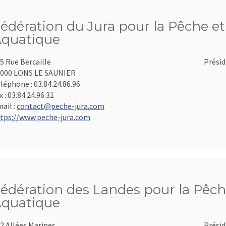
édération du Jura pour la Pêche et 
quatique
5 Rue Bercaille
Présid
000 LONS LE SAUNIER
léphone :
03.84.24.86.96
x :
03.84.24.96.31
ail :
contact@peche-jura.com
tps://www.peche-jura.com
édération des Landes pour la Pêche
quatique
2 Allées Marines
Présid