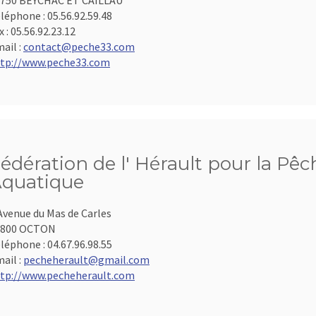
750 BEYCHAC ET CAILLAU
léphone :
05.56.92.59.48
x :
05.56.92.23.12
ail :
contact@peche33.com
tp://www.peche33.com
édération de l' Hérault pour la Pêc
quatique
Avenue du Mas de Carles
4800 OCTON
léphone :
04.67.96.98.55
ail :
pecheherault@gmail.com
tp://www.pecheherault.com