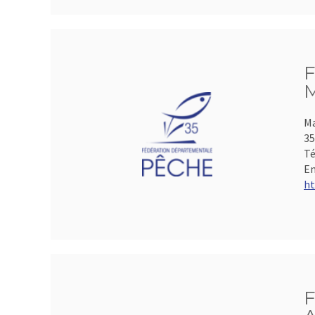
F
M
Ma
35
Té
Em
ht
F