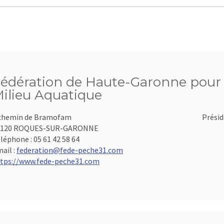
édération de Haute-Garonne pour l
ilieu Aquatique
chemin de Bramofam
Présid
1120 ROQUES-SUR-GARONNE
léphone :
05 61 42 58 64
ail :
federation@fede-peche31.com
tps://www.fede-peche31.com