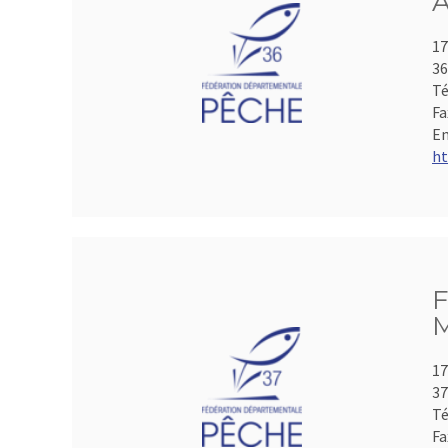
A
17
3
Té
Fa
Em
ht
F
M
17
3
Té
Fa