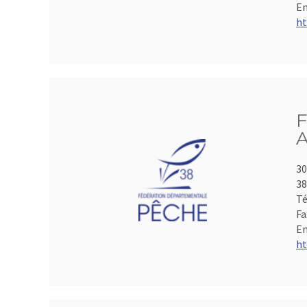
Em
ht
F
A
30
3
Té
Fa
Em
ht