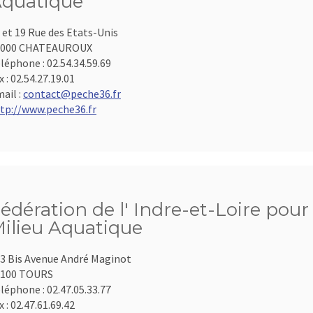
quatique
 et 19 Rue des Etats-Unis
6000 CHATEAUROUX
léphone :
02.54.34.59.69
x :
02.54.27.19.01
ail :
contact@peche36.fr
tp://www.peche36.fr
édération de l' Indre-et-Loire pour
ilieu Aquatique
3 Bis Avenue André Maginot
7100 TOURS
léphone :
02.47.05.33.77
x :
02.47.61.69.42