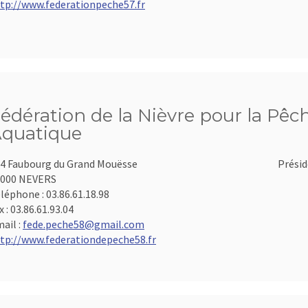
tp://www.federationpeche57.fr
édération de la Nièvre pour la Pêch
quatique
4 Faubourg du Grand Mouësse
Présid
8000 NEVERS
léphone :
03.86.61.18.98
x :
03.86.61.93.04
ail :
fede.peche58@gmail.com
tp://www.federationdepeche58.fr