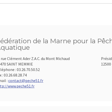
édération de la Marne pour la Pêch
quatique
 rue Clément Ader Z.A.C. du Mont Michaud
Présid
1470 SAINT MEMMIE
12500 
léphone :
03.26.70.50.52
x :
03.26.68.28.74
ail :
contact@peche51.fr
tp://www.peche51.fr