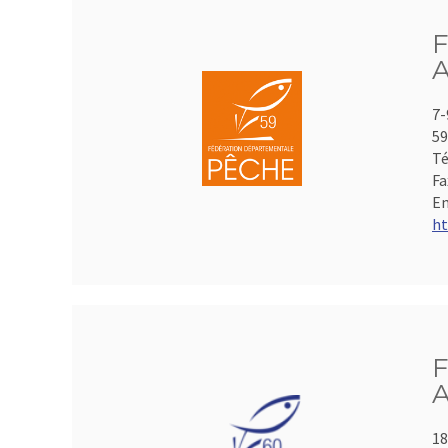
F
A
7-
59
Té
Fa
Em
ht
F
A
18