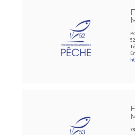
F
M
Po
5
Té
Em
ht
F
M
78