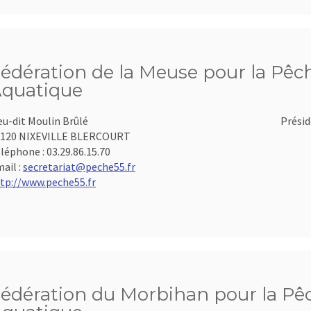
édération de la Meuse pour la Pêch
quatique
eu-dit Moulin Brûlé
Présid
5120 NIXEVILLE BLERCOURT
léphone :
03.29.86.15.70
ail :
secretariat@peche55.fr
tp://www.peche55.fr
édération du Morbihan pour la Pêch