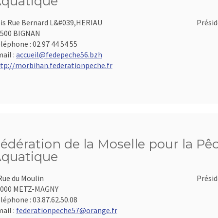
quatique
is Rue Bernard L&#039,HERIAU
Présid
6500 BIGNAN
léphone :
02 97 44 54 55
ail :
accueil@fedepeche56.bzh
tp://morbihan.federationpeche.fr
édération de la Moselle pour la Pêc
quatique
Rue du Moulin
Présid
7000 METZ-MAGNY
léphone :
03.87.62.50.08
ail :
federationpeche57@orange.fr