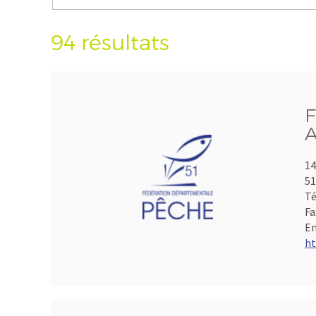
94 résultats
F
A
14
5
Té
Fa
Em
ht