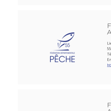
F
A
Li
5
Té
Em
ht
F