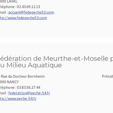
000 LAVAL
léphone :
02.43.69.12.13
ail :
accueil@fedepeche53.com
tp://www.fedepeche53.com
édération de Meurthe-et-Moselle po
u Milieu Aquatique
 Rue du Docteur Bernheim
Présid
4000 NANCY
léphone :
03.83.56.27.44
ail :
federation@peche-54.fr
tp://www.peche-54.fr