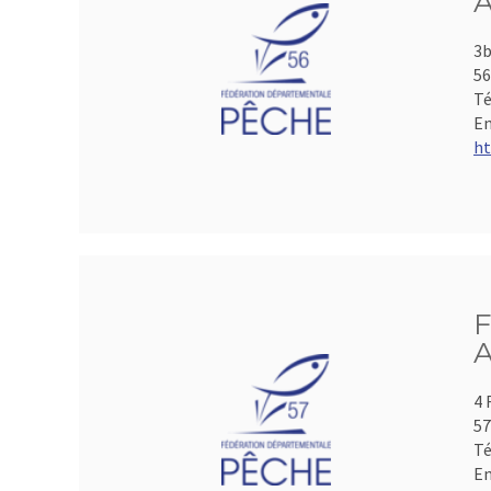
A
3b
5
Té
Em
ht
F
A
4 
5
Té
Em