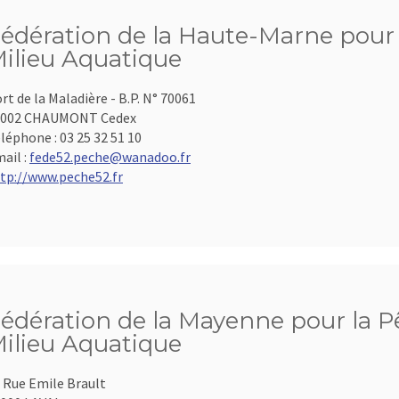
édération de la Haute-Marne pour l
ilieu Aquatique
rt de la Maladière - B.P. N° 70061
2002 CHAUMONT Cedex
léphone :
03 25 32 51 10
ail :
fede52.peche@wanadoo.fr
tp://www.peche52.fr
édération de la Mayenne pour la Pê
ilieu Aquatique
 Rue Emile Brault