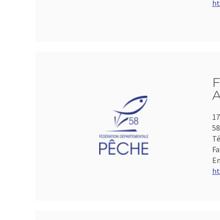
ht
F
A
17
5
Té
Fa
Em
ht