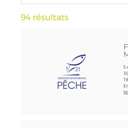
94 résultats
F
M
5 
3
Té
Em
ht