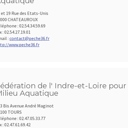
quatique
 et 19 Rue des Etats-Unis
6000 CHATEAUROUX
léphone :
02.54.34.59.69
x :
02.54.27.19.01
ail :
contact@peche36.fr
tp://www.peche36.fr
édération de l' Indre-et-Loire pour
ilieu Aquatique
3 Bis Avenue André Maginot
7100 TOURS
léphone :
02.47.05.33.77
x :
02.47.61.69.42