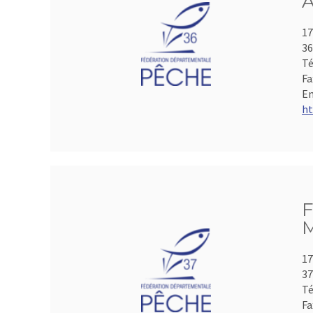
A
17
3
Té
Fa
Em
ht
F
M
17
3
Té
Fa