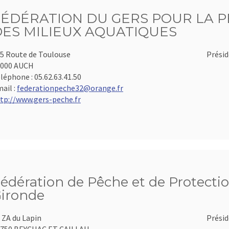
FÉDÉRATION DU GERS POUR LA P
DES MILIEUX AQUATIQUES
5 Route de Toulouse
Présid
2000 AUCH
léphone :
05.62.63.41.50
ail :
federationpeche32@orange.fr
tp://www.gers-peche.fr
édération de Pêche et de Protectio
ironde
 ZA du Lapin
Présid