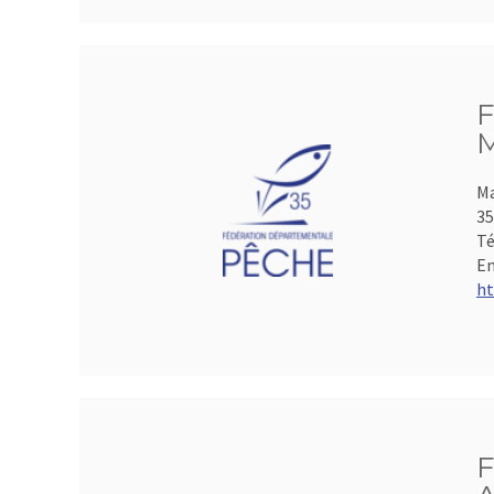
F
M
Ma
35
Té
Em
ht
F