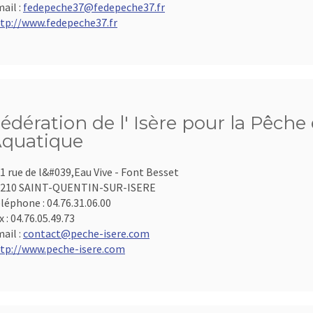
ail :
fedepeche37@fedepeche37.fr
tp://www.fedepeche37.fr
édération de l' Isère pour la Pêche 
quatique
1 rue de l&#039,Eau Vive - Font Besset
8210 SAINT-QUENTIN-SUR-ISERE
léphone :
04.76.31.06.00
x :
04.76.05.49.73
ail :
contact@peche-isere.com
tp://www.peche-isere.com