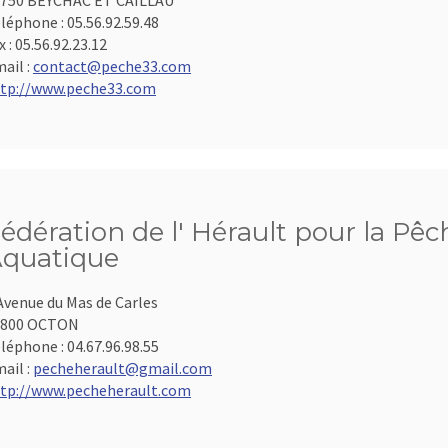
750 BEYCHAC ET CAILLAU
léphone :
05.56.92.59.48
x :
05.56.92.23.12
ail :
contact@peche33.com
tp://www.peche33.com
édération de l' Hérault pour la Pêc
quatique
Avenue du Mas de Carles
4800 OCTON
léphone :
04.67.96.98.55
ail :
pecheherault@gmail.com
tp://www.pecheherault.com