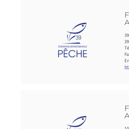
F
A
39
39
Té
Fa
Em
ht
F
A
10