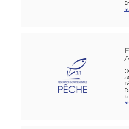
Em
ht
F
A
30
3
Té
Fa
Em
ht