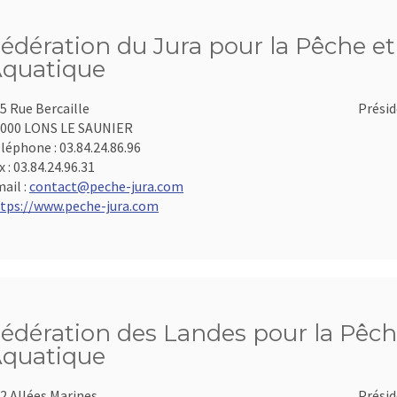
édération du Jura pour la Pêche et 
quatique
5 Rue Bercaille
Présid
000 LONS LE SAUNIER
léphone :
03.84.24.86.96
x :
03.84.24.96.31
ail :
contact@peche-jura.com
tps://www.peche-jura.com
édération des Landes pour la Pêche
quatique
2 Allées Marines
Présid