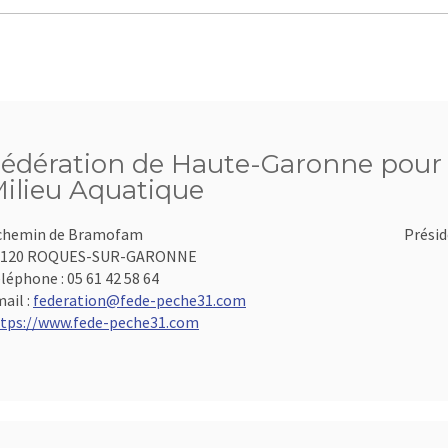
édération de Haute-Garonne pour l
ilieu Aquatique
chemin de Bramofam
Présid
1120 ROQUES-SUR-GARONNE
léphone :
05 61 42 58 64
ail :
federation@fede-peche31.com
tps://www.fede-peche31.com