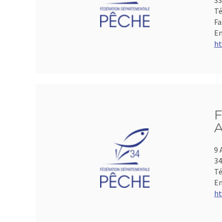
33
Té
Fa
Em
ht
F
A
9 
3
Té
Em
ht