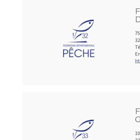
75
3
Té
Em
ht
F
G
10