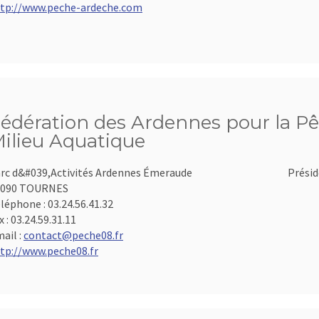
tp://www.peche-ardeche.com
édération des Ardennes pour la Pê
ilieu Aquatique
rc d&#039,Activités Ardennes Émeraude
Présid
8090 TOURNES
léphone :
03.24.56.41.32
x :
03.24.59.31.11
ail :
contact@peche08.fr
tp://www.peche08.fr