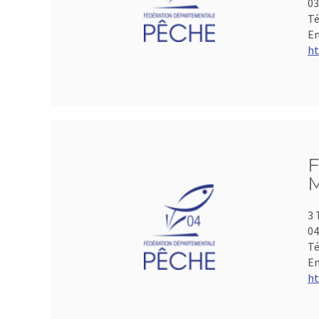
0
Té
Em
ht
F
M
3 
04
Té
Em
ht