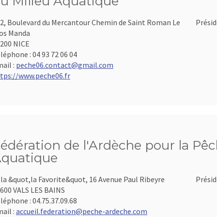
u Milieu Aquatique
2, Boulevard du Mercantour Chemin de Saint Roman Le
Présid
os Manda
200 NICE
léphone :
04 93 72 06 04
ail :
peche06.contact@gmail.com
tps://www.peche06.fr
édération de l'Ardèche pour la Pêch
quatique
lla &quot,la Favorite&quot, 16 Avenue Paul Ribeyre
Présid
600 VALS LES BAINS
léphone :
04.75.37.09.68
ail :
accueil.federation@peche-ardeche.com