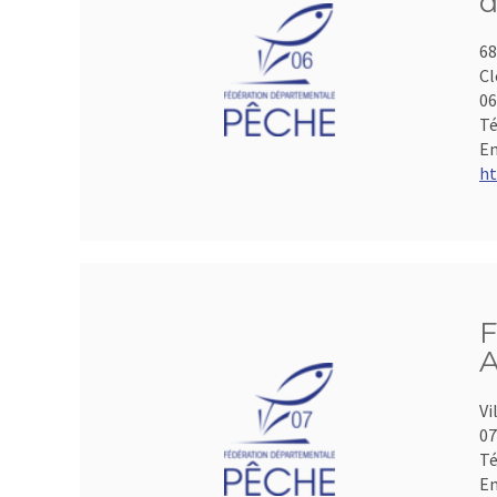
d
68
Cl
06
Té
Em
ht
F
A
Vi
07
Té
Em