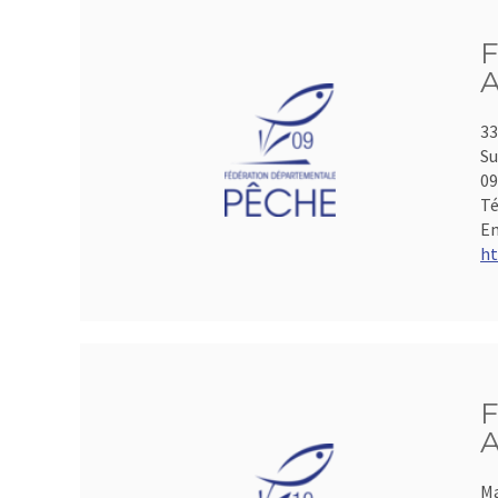
F
A
33
Su
0
Té
Em
ht
F
A
Ma