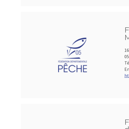
F
M
16
05
Té
Em
ht
F