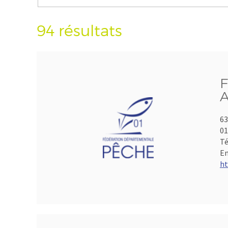
94 résultats
F
A
63
01
Té
Em
ht