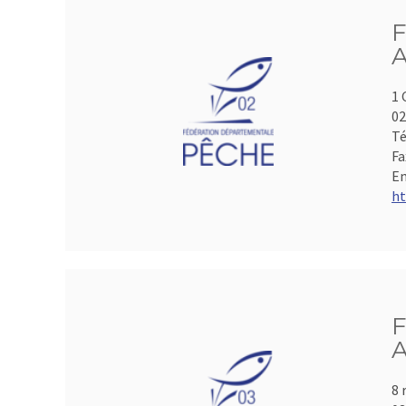
F
A
1 
0
Té
Fa
Em
ht
F
A
8 