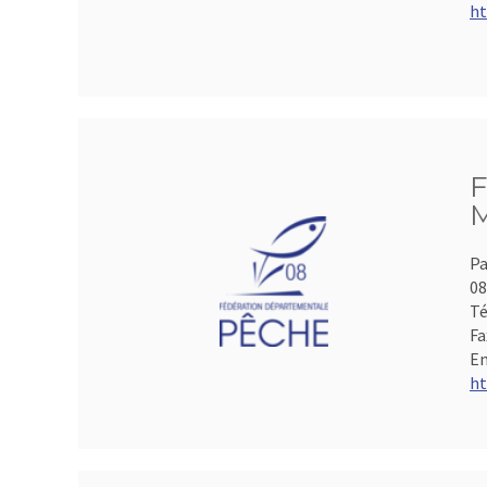
ht
F
M
Pa
0
Té
Fa
Em
ht