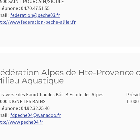
3500 SAINT POURCAIN/SIOULE
léphone :
04.70.47.51.55
ail :
federation@peche03.fr
tp://www.federation-peche-allier.fr
édération Alpes de Hte-Provence d
ilieu Aquatique
Traverse des Eaux Chaudes Bât-B Etoile des Alpes
Présid
000 DIGNE LES BAINS
11000 
léphone :
04.92.32.25.40
ail :
fdpeche04@wanadoo.fr
tp://www.peche04.fr