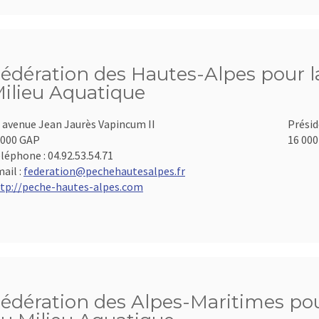
édération des Hautes-Alpes pour la
ilieu Aquatique
 avenue Jean Jaurès Vapincum II
Présid
000 GAP
16 000
léphone :
04.92.53.54.71
ail :
federation@pechehautesalpes.fr
tp://peche-hautes-alpes.com
édération des Alpes-Maritimes pour