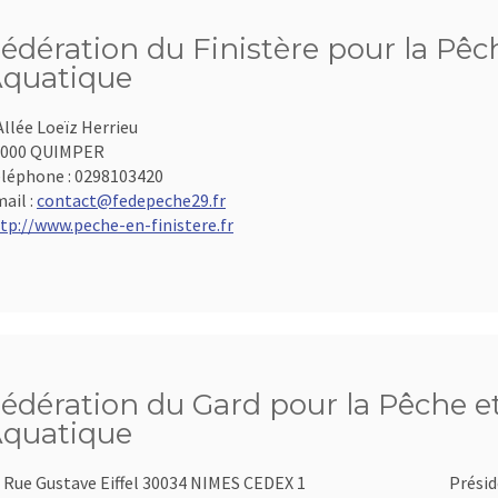
édération du Finistère pour la Pêch
quatique
Allée Loeïz Herrieu
9000 QUIMPER
léphone :
0298103420
ail :
contact@fedepeche29.fr
tp://www.peche-en-finistere.fr
édération du Gard pour la Pêche et
quatique
 Rue Gustave Eiffel 30034 NIMES CEDEX 1
Présid