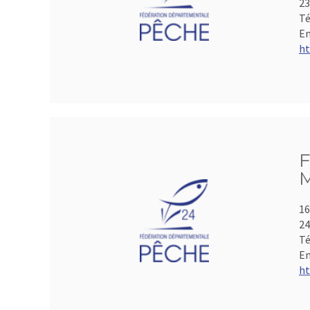
2
Té
Em
ht
F
M
16
2
Té
Em
ht