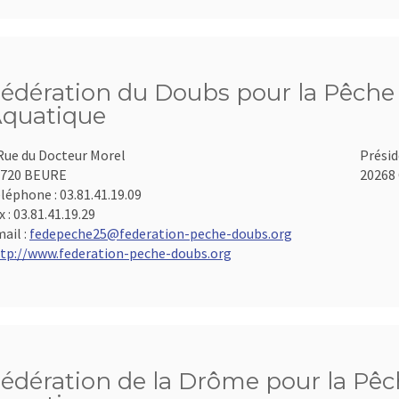
édération du Doubs pour la Pêche e
quatique
Rue du Docteur Morel
Présid
5720 BEURE
20268 
léphone :
03.81.41.19.09
x :
03.81.41.19.29
ail :
fedepeche25@federation-peche-doubs.org
tp://www.federation-peche-doubs.org
édération de la Drôme pour la Pêch