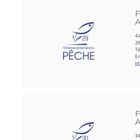
F
A
4 
2
Té
Em
ht
F
A
34