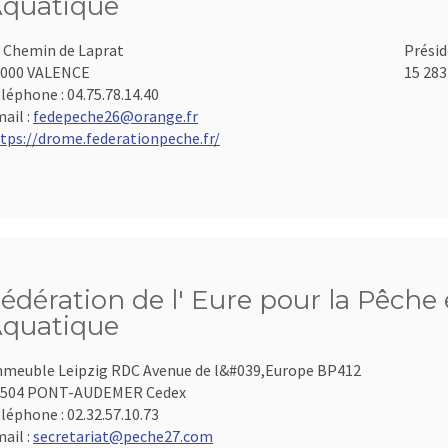
quatique
 Chemin de Laprat
Présid
6000 VALENCE
15 283
léphone :
04.75.78.14.40
ail :
fedepeche26@orange.fr
tps://drome.federationpeche.fr/
édération de l' Eure pour la Pêche 
quatique
meuble Leipzig RDC Avenue de l&#039,Europe BP412
7504 PONT-AUDEMER Cedex
léphone :
02.32.57.10.73
ail :
secretariat@peche27.com