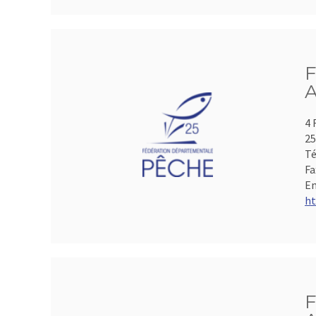
F
A
4 
2
Té
Fa
Em
ht
F