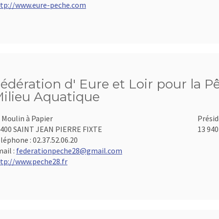
tp://www.eure-peche.com
édération d' Eure et Loir pour la P
ilieu Aquatique
 Moulin à Papier
Présid
400 SAINT JEAN PIERRE FIXTE
13 940
léphone :
02.37.52.06.20
ail :
federationpeche28@gmail.com
tp://www.peche28.fr