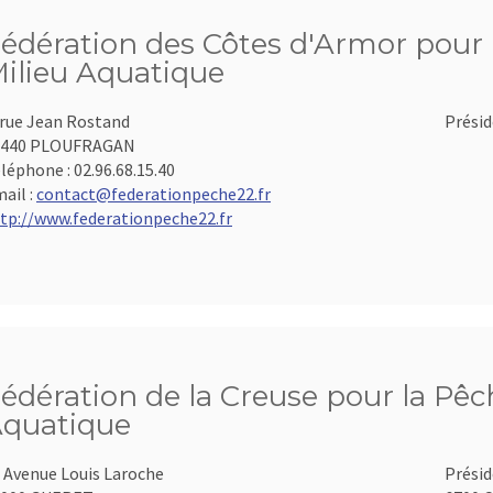
édération des Côtes d'Armor pour l
ilieu Aquatique
 rue Jean Rostand
Présid
2440 PLOUFRAGAN
léphone :
02.96.68.15.40
ail :
contact@federationpeche22.fr
tp://www.federationpeche22.fr
édération de la Creuse pour la Pêch
quatique
 Avenue Louis Laroche
Présid