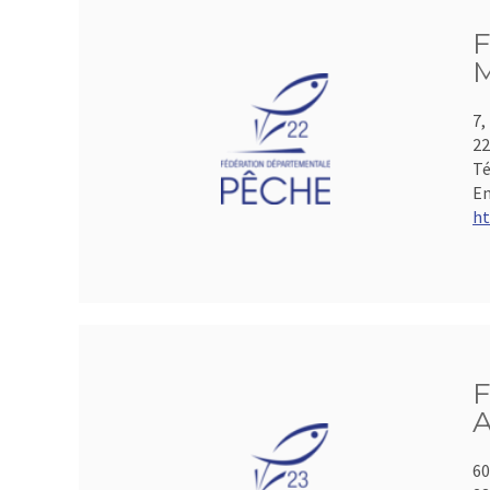
F
M
7,
2
Té
Em
ht
F
A
60