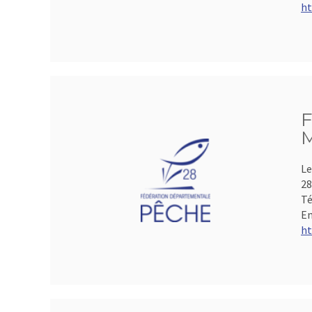
ht
F
M
Le
28
Té
Em
ht