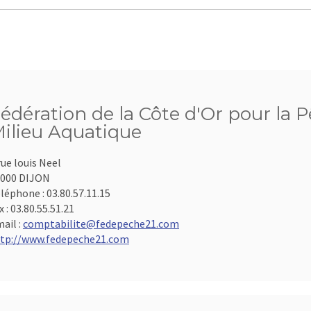
édération de la Côte d'Or pour la P
ilieu Aquatique
rue louis Neel
000 DIJON
léphone :
03.80.57.11.15
x :
03.80.55.51.21
ail :
comptabilite@fedepeche21.com
tp://www.fedepeche21.com