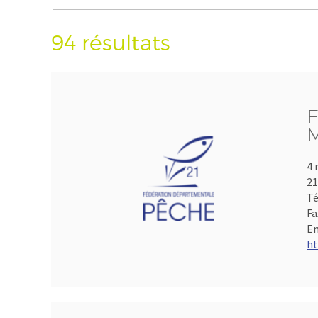
94 résultats
F
M
4 
21
Té
Fa
Em
ht