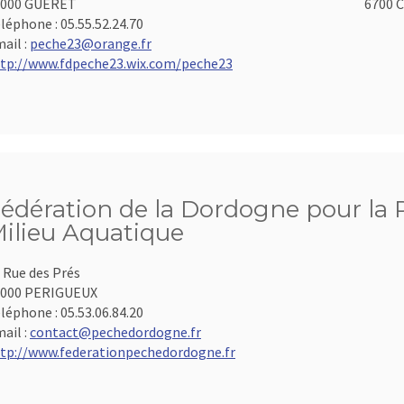
3000 GUERET
6700 C
léphone :
05.55.52.24.70
ail :
peche23@orange.fr
tp://www.fdpeche23.wix.com/peche23
édération de la Dordogne pour la P
ilieu Aquatique
 Rue des Prés
4000 PERIGUEUX
léphone :
05.53.06.84.20
ail :
contact@pechedordogne.fr
tp://www.federationpechedordogne.fr