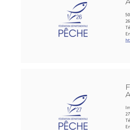
A
50
2
Té
Em
ht
F
A
Im
2
Té
Em