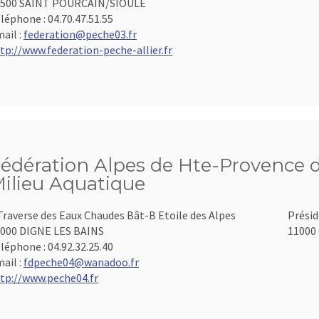
3500 SAINT POURCAIN/SIOULE
léphone :
04.70.47.51.55
ail :
federation@peche03.fr
tp://www.federation-peche-allier.fr
édération Alpes de Hte-Provence d
ilieu Aquatique
Traverse des Eaux Chaudes Bât-B Etoile des Alpes
Présid
000 DIGNE LES BAINS
11000 
léphone :
04.92.32.25.40
ail :
fdpeche04@wanadoo.fr
tp://www.peche04.fr