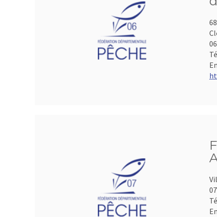
d
68
Cl
06
Té
Em
ht
F
A
Vi
07
Té
Em