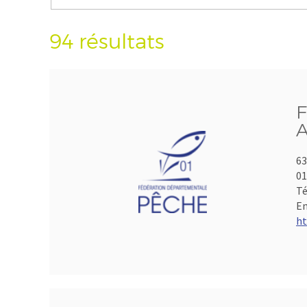
94 résultats
F
A
63
01
Té
Em
ht