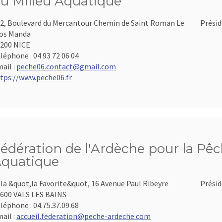
u Milieu Aquatique
2, Boulevard du Mercantour Chemin de Saint Roman Le
Présid
os Manda
200 NICE
léphone :
04 93 72 06 04
ail :
peche06.contact@gmail.com
tps://www.peche06.fr
édération de l'Ardèche pour la Pêch
quatique
lla &quot,la Favorite&quot, 16 Avenue Paul Ribeyre
Présid
600 VALS LES BAINS
léphone :
04.75.37.09.68
ail :
accueil.federation@peche-ardeche.com