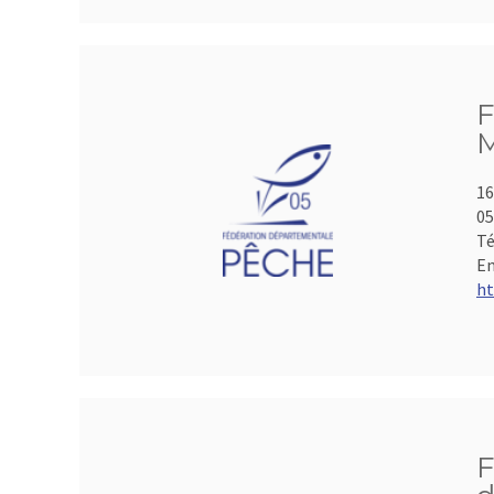
F
M
16
05
Té
Em
ht
F