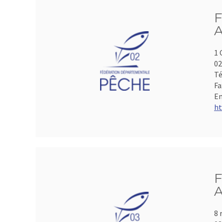
F
A
1 
0
Té
Fa
Em
ht
F
A
8 