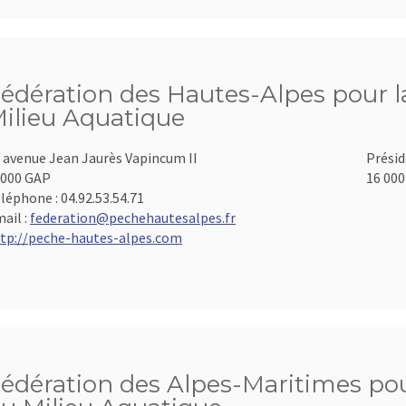
édération des Hautes-Alpes pour la
ilieu Aquatique
 avenue Jean Jaurès Vapincum II
Présid
000 GAP
16 000
léphone :
04.92.53.54.71
ail :
federation@pechehautesalpes.fr
tp://peche-hautes-alpes.com
édération des Alpes-Maritimes pour