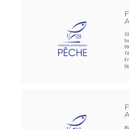
F
A
33
Su
0
Té
Em
ht
F
A
Ma