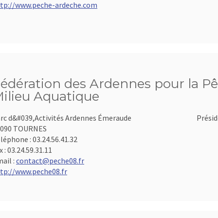
tp://www.peche-ardeche.com
édération des Ardennes pour la Pê
ilieu Aquatique
rc d&#039,Activités Ardennes Émeraude
Présid
8090 TOURNES
léphone :
03.24.56.41.32
x :
03.24.59.31.11
ail :
contact@peche08.fr
tp://www.peche08.fr