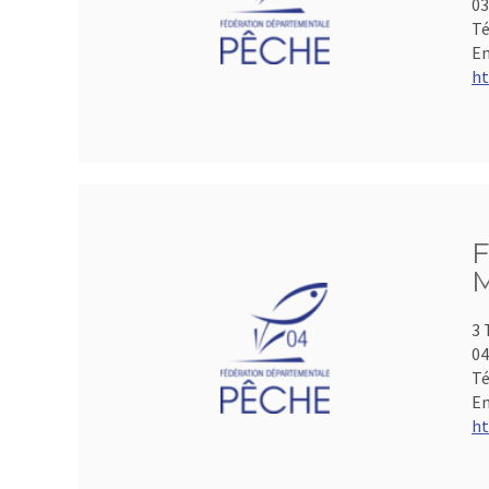
0
Té
Em
ht
F
M
3 
04
Té
Em
ht