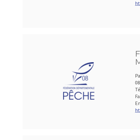
ht
F
M
Pa
0
Té
Fa
Em
ht