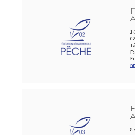
F
A
1 
0
Té
Fa
Em
ht
F
A
8 