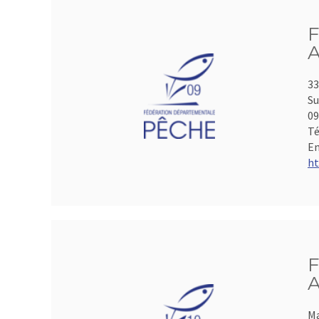
F
A
33
Su
0
Té
Em
ht
F
A
Ma