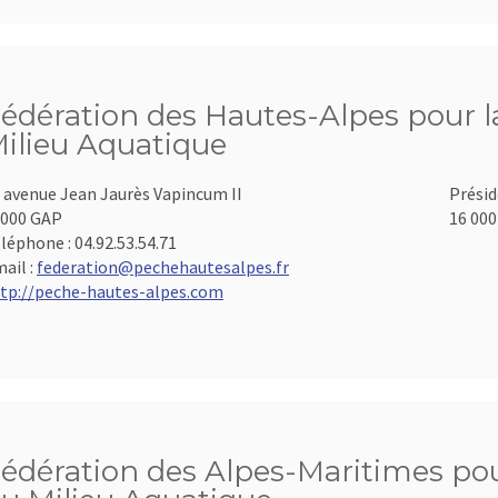
édération des Hautes-Alpes pour la
ilieu Aquatique
 avenue Jean Jaurès Vapincum II
Présid
000 GAP
16 000
léphone :
04.92.53.54.71
ail :
federation@pechehautesalpes.fr
tp://peche-hautes-alpes.com
édération des Alpes-Maritimes pour