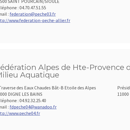
3500 SAINT POURCAIN/SIOULE
léphone :
04.70.47.51.55
ail :
federation@peche03.fr
tp://www.federation-peche-allier.fr
édération Alpes de Hte-Provence d
ilieu Aquatique
Traverse des Eaux Chaudes Bât-B Etoile des Alpes
Présid
000 DIGNE LES BAINS
11000 
léphone :
04.92.32.25.40
ail :
fdpeche04@wanadoo.fr
tp://www.peche04.fr