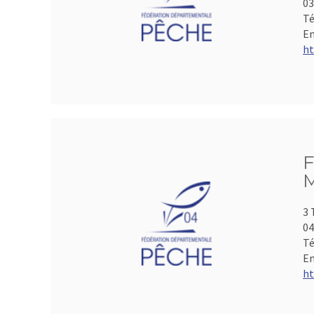
0
Té
Em
ht
F
M
3 
04
Té
Em
ht