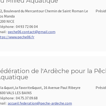
u Milieu Aquatique
2, Boulevard du Mercantour Chemin de Saint Roman Le
Présid
os Manda
200 NICE
léphone :
04 93 72 06 04
ail :
peche06.contact@gmail.com
tps://www.peche06.fr
édération de l'Ardèche pour la Pêch
quatique
lla &quot,la Favorite&quot, 16 Avenue Paul Ribeyre
Présid
600 VALS LES BAINS
léphone :
04.75.37.09.68
ail :
accueil.federation@peche-ardeche.com