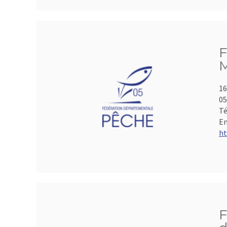
F
M
16
05
Té
Em
ht
F