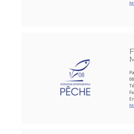
ht
F
M
Pa
0
Té
Fa
Em
ht