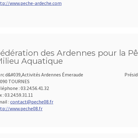
tp://www.peche-ardeche.com
édération des Ardennes pour la Pê
ilieu Aquatique
rc d&#039,Activités Ardennes Émeraude
Présid
8090 TOURNES
léphone :
03.24.56.41.32
x :
03.24.59.31.11
ail :
contact@peche08.fr
tp://www.peche08.fr