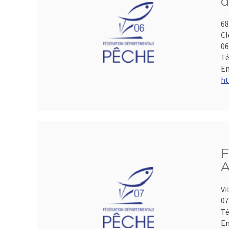
d
68
Cl
06
Té
Em
ht
F
A
Vi
07
Té
Em