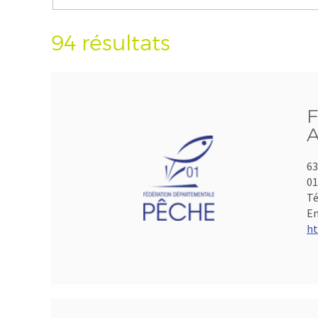
94 résultats
F
A
63
01
Té
Em
ht