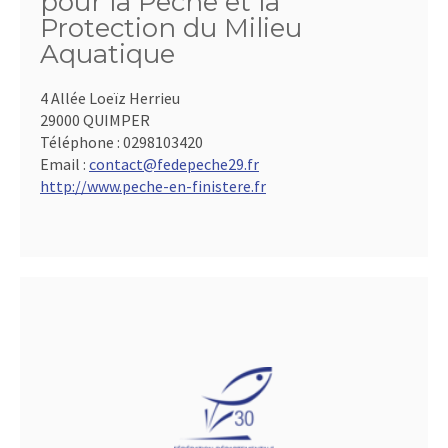
pour la Pêche et la
Protection du Milieu
Aquatique
4 Allée Loeïz Herrieu
29000 QUIMPER
Téléphone :
0298103420
Email :
contact@fedepeche29.fr
http://www.peche-en-finistere.fr