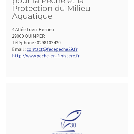
pour la Pêche et la
Protection du Milieu
Aquatique
4 Allée Loeïz Herrieu
29000 QUIMPER
Téléphone :
0298103420
Email :
contact@fedepeche29.fr
http://www.peche-en-finistere.fr