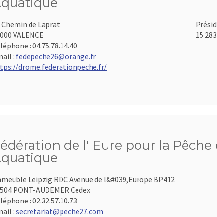
quatique
 Chemin de Laprat
Présid
6000 VALENCE
15 283
léphone :
04.75.78.14.40
ail :
fedepeche26@orange.fr
tps://drome.federationpeche.fr/
édération de l' Eure pour la Pêche 
quatique
meuble Leipzig RDC Avenue de l&#039,Europe BP412
7504 PONT-AUDEMER Cedex
léphone :
02.32.57.10.73
ail :
secretariat@peche27.com