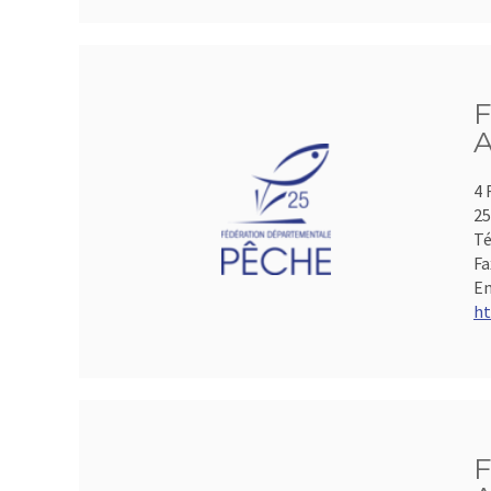
F
A
4 
2
Té
Fa
Em
ht
F