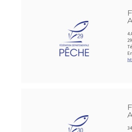
F
A
4 
2
Té
Em
ht
F
A
34