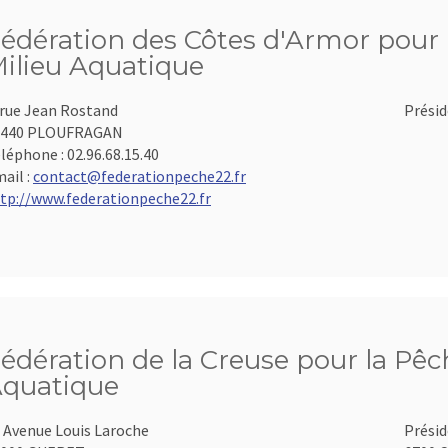
édération des Côtes d'Armor pour l
ilieu Aquatique
 rue Jean Rostand
Présid
2440 PLOUFRAGAN
léphone :
02.96.68.15.40
ail :
contact@federationpeche22.fr
tp://www.federationpeche22.fr
édération de la Creuse pour la Pêch
quatique
 Avenue Louis Laroche
Présid