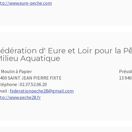
tp://www.eure-peche.com
édération d' Eure et Loir pour la P
ilieu Aquatique
 Moulin à Papier
Présid
400 SAINT JEAN PIERRE FIXTE
13 940
léphone :
02.37.52.06.20
ail :
federationpeche28@gmail.com
tp://www.peche28.fr