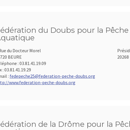
édération du Doubs pour la Pêche e
quatique
Rue du Docteur Morel
Présid
5720 BEURE
20268 
léphone :
03.81.41.19.09
x :
03.81.41.19.29
ail :
fedepeche25@federation-peche-doubs.org
tp://www.federation-peche-doubs.org
édération de la Drôme pour la Pêch