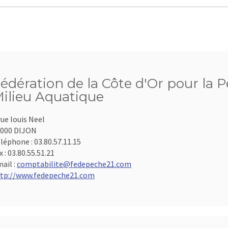
édération de la Côte d'Or pour la P
ilieu Aquatique
rue louis Neel
000 DIJON
léphone :
03.80.57.11.15
x :
03.80.55.51.21
ail :
comptabilite@fedepeche21.com
tp://www.fedepeche21.com