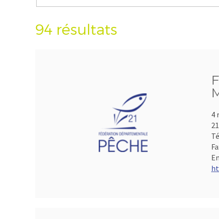
94 résultats
F
M
4 
21
Té
Fa
Em
ht