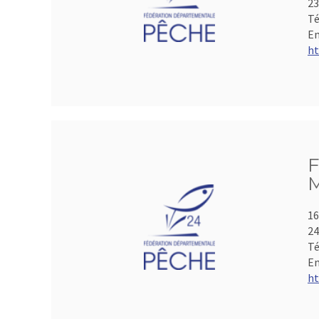
2
Té
Em
ht
F
M
16
2
Té
Em
ht