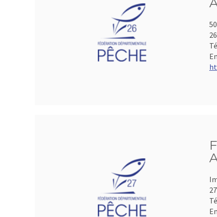
A
50
2
Té
Em
ht
F
A
Im
2
Té
Em