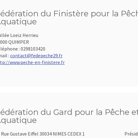
édération du Finistère pour la Pêch
quatique
Allée Loeïz Herrieu
9000 QUIMPER
léphone :
0298103420
ail :
contact@fedepeche29.fr
tp://www.peche-en-finistere.fr
édération du Gard pour la Pêche et
quatique
 Rue Gustave Eiffel 30034 NIMES CEDEX 1
Présid