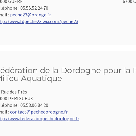
3000 GUERET
6700 C
léphone :
05.55.52.24.70
ail :
peche23@orange.fr
tp://www.fdpeche23.wix.com/peche23
édération de la Dordogne pour la P
ilieu Aquatique
 Rue des Prés
4000 PERIGUEUX
léphone :
05.53.06.84.20
ail :
contact@pechedordogne.fr
tp://www.federationpechedordogne.fr