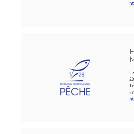
ht
F
M
Le
28
Té
Em
ht