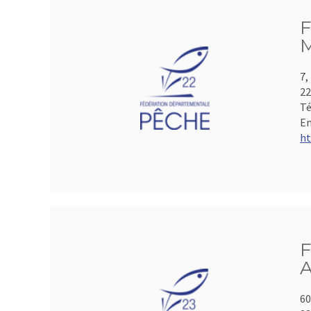
F
M
7,
2
Té
Em
ht
F
A
60