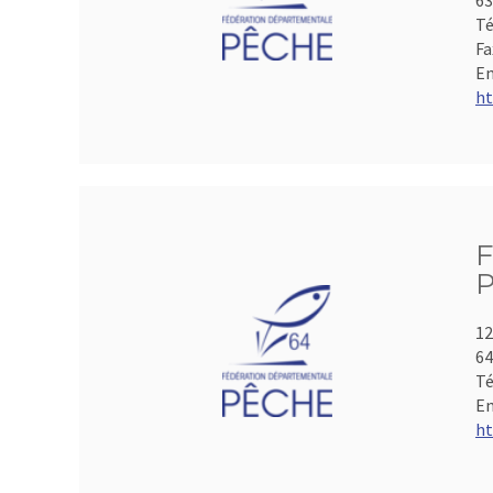
6
Té
Fa
Em
ht
F
P
12
64
Té
Em
ht