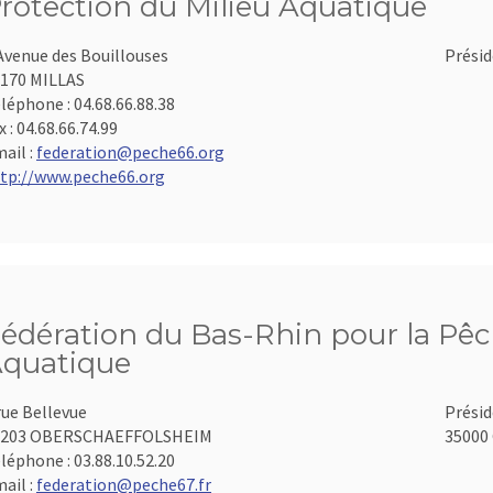
rotection du Milieu Aquatique
Avenue des Bouillouses
Présid
170 MILLAS
léphone :
04.68.66.88.38
x :
04.68.66.74.99
ail :
federation@peche66.org
tp://www.peche66.org
édération du Bas-Rhin pour la Pêch
quatique
rue Bellevue
Présid
7203 OBERSCHAEFFOLSHEIM
35000 
léphone :
03.88.10.52.20
ail :
federation@peche67.fr