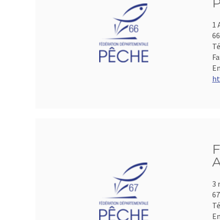
P
1 
66
Té
Fa
Em
ht
F
A
3 
6
Té
Em