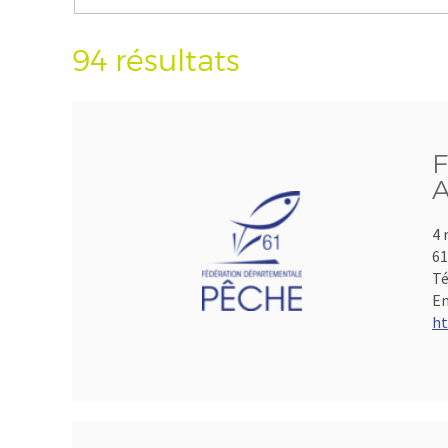
94 résultats
F
A
4 
61
Té
Em
ht