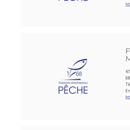
ht
F
M
47
6
Té
Em
ht