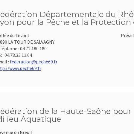
édération Départementale du Rhôn
yon pour la Pêche et la Protection
Allée du Levant
Présid
890 LA TOUR DE SALVAGNY
léphone :
04.72.180.180
x :
04.78.33.11.64
ail :
federation@peche69.fr
tp://www.peche69.fr
édération de la Haute-Saône pour l
ilieu Aquatique
Avenue du Breuil