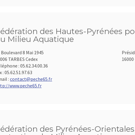
édération des Hautes-Pyrénées pou
u Milieu Aquatique
 Boulevard 8 Mai 1945
Présid
006 TARBES Cedex
16000 
léphone :
05.62.34.00.36
x :
05.62.51.97.63
ail :
contact@peche65.fr
tp://www.peche65.fr
édération des Pyrénées-Orientales 