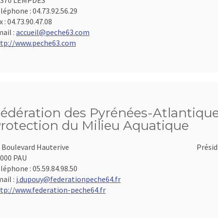
3370 LEMPDES
léphone :
04.73.92.56.29
x :
04.73.90.47.08
ail :
accueil@peche63.com
tp://www.peche63.com
édération des Pyrénées-Atlantiques
rotection du Milieu Aquatique
 Boulevard Hauterive
Présid
000 PAU
léphone :
05.59.84.98.50
ail :
j.dupouy@federationpeche64.fr
tp://www.federation-peche64.fr