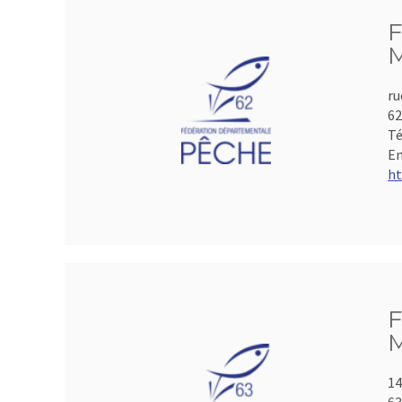
F
M
ru
6
Té
Em
ht
F
M
14