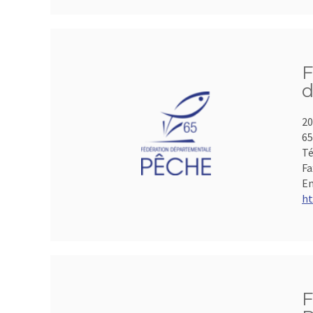
F
d
20
65
Té
Fa
Em
ht
F