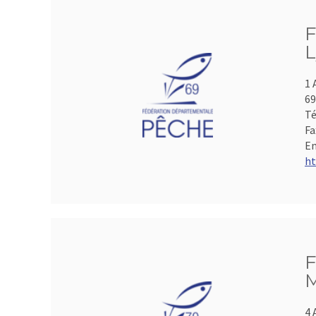
F
L
1 
69
Té
Fa
Em
ht
F
M
4 