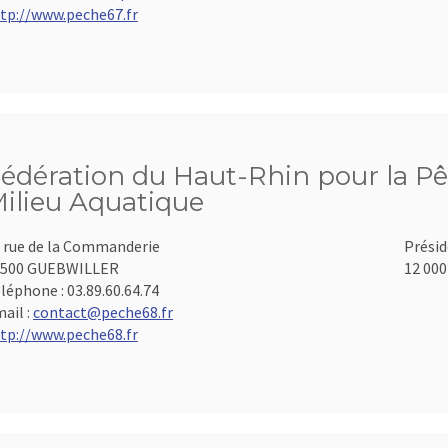
tp://www.peche67.fr
édération du Haut-Rhin pour la Pê
ilieu Aquatique
 rue de la Commanderie
Présid
8500 GUEBWILLER
12 000
léphone :
03.89.60.64.74
ail :
contact@peche68.fr
tp://www.peche68.fr