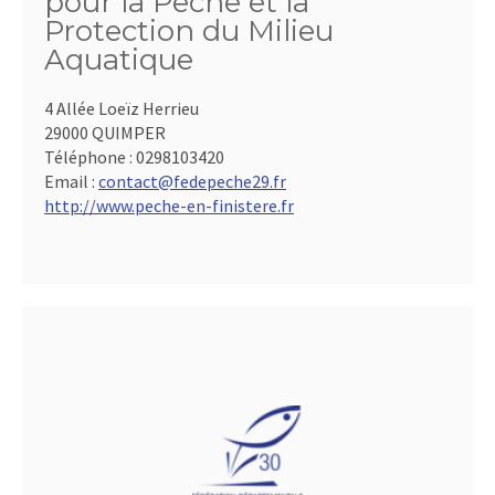
pour la Pêche et la
Protection du Milieu
Aquatique
4 Allée Loeïz Herrieu
29000 QUIMPER
Téléphone :
0298103420
Email :
contact@fedepeche29.fr
http://www.peche-en-finistere.fr